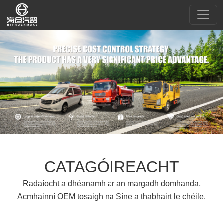
CATAGÓIREACHT
Radaíocht a dhéanamh ar an margadh domhanda,
Acmhainní OEM tosaigh na Síne a thabhairt le chéile.