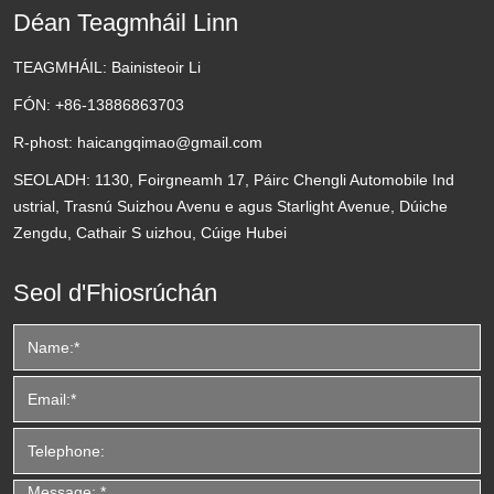
Déan Teagmháil Linn
TEAGMHÁIL:
Bainisteoir Li
FÓN:
+86-13886863703
R-phost:
haicangqimao@gmail.com
SEOLADH:
1130, Foirgneamh 17, Páirc Chengli Automobile Ind
ustrial, Trasnú Suizhou Avenu e agus Starlight Avenue, Dúiche
Zengdu, Cathair S uizhou, Cúige Hubei
Seol d'Fhiosrúchán