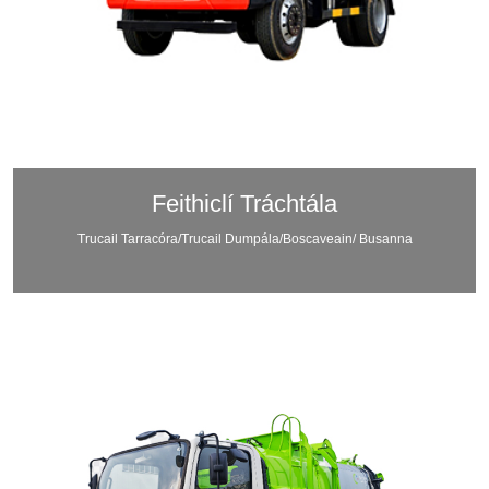
Feithiclí Tráchtála
Trucail Tarracóra/Trucail Dumpála/Boscaveain/ Busanna