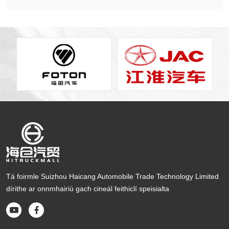
earna Conas a Roghnú - Gan Buille faoi thuairim, Gan Aiféala Teas
taíonn cuideachta dumpála in aice liom ...
Tá foirmle Suizhou Haicang Automobile Trade Technology Limited
dírithe ar onnmhairiú gach cineál feithiclí speisialta

