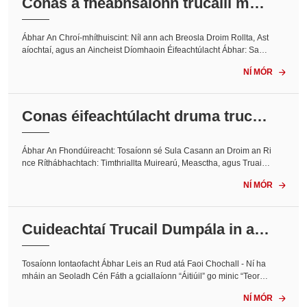
Conas a fheabhsaíonn trucailí mea
scthóir coincréite inbhuanaitheach
t...<
Ábhar An Chroí-mhíthuiscint: Níl ann ach Breosla Droim Rollta, Ast
aíochtaí, agus an Aincheist Díomhaoin Éifeachtúlacht Ábhar: Saolr
é an Luamháin is Mó agus an Margadh Athláimhe Fachtóir Daonn
NÍ MÓR

a agus Comhtháthú Próisis Nuair a chloiseann formhór na ndaoine
‘inbhuanaitheacht’ agus ‘tógáil...
Conas éifeachtúlacht druma trucail
meascthóir coincréite a bharrfheab
hsú...<
Ábhar An Fhondúireacht: Tosaíonn sé Sula Casann an Droim an Ri
nce Ríthábhachtach: Timthriallta Muirearú, Measctha, agus Truaillit
he Hiodrálaic agus Cumhacht: An Cumasóir Neamhfheicthe An Fa
NÍ MÓR

chtóir Daonna: Feasacht Oibreora Thar an Trucail: Comhordú Láith
reáin & An Méadar Deiridh á Chuimsiú: Meon, Ní Seicliosta Le...
Cuideachtaí Trucail Dumpála in aic
e liom le haghaidh Iontaofa Áitiúil...
<
Tosaíonn Iontaofacht Ábhar Leis an Rud atá Faoi Chochall - Ní ha
mháin an Seoladh Cén Fáth a gciallaíonn “Áitiúil” go minic “Teorant
a” - Agus Cad atá le hÉileamh ina ionad sin Caighdeáin Dhomhan
NÍ MÓR

da, Solúbthacht Áitiúil - Mar a Dhroicheadann Ardán Amháin an Bh