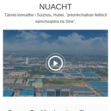
NUACHT
Táimid lonnaithe i Suizhou, Hubei, "príomhchathair feithiclí
sainchuspóra na Síne",
