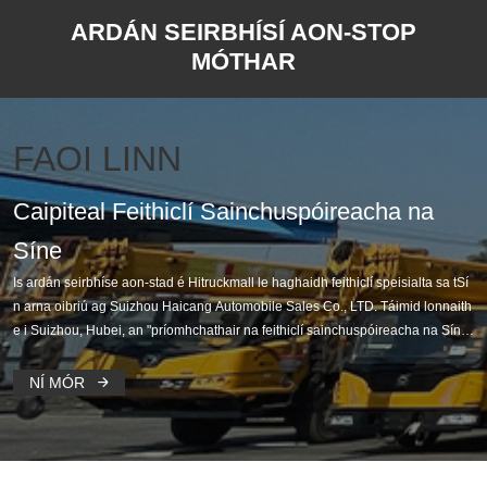
ARDÁN SEIRBHÍSÍ AON-STOP
MÓTHAR
FAOI LINN
Caipiteal Feithiclí Sainchuspóireacha na
Síne
Is ardán seirbhíse aon-stad é Hitruckmall le haghaidh feithiclí speisialta sa tSí
n arna oibriú ag Suizhou Haicang Automobile Sales Co., LTD. Táimid lonnaith
e i Suizhou, Hubei, an "príomhchathair na feithiclí sainchuspóireacha na Sín
e", radiating an margadh domhanda, a thabhairt le chéile acmhainní na Síne
OEM tosaigh, déileálaithe agus páirteanna spártha manufac
NÍ MÓR
