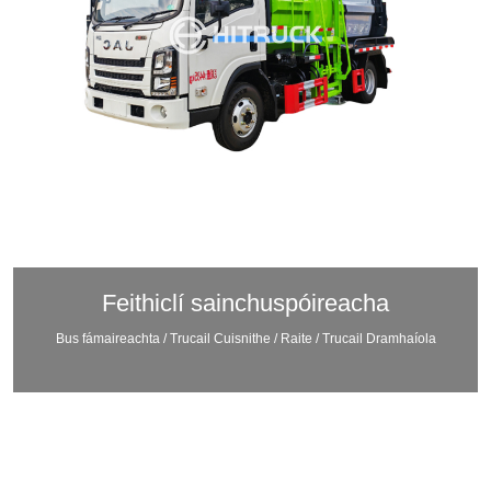
Feithiclí sainchuspóireacha
Bus fámaireachta / Trucail Cuisnithe / Raite / Trucail Dramhaíola