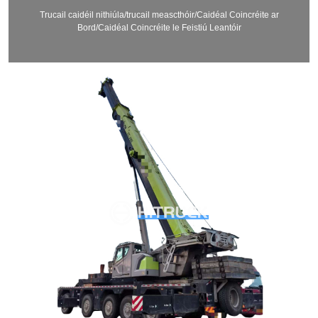
Trucail caidéil nithiúla/trucail meascthóir/Caidéal Coincréite ar
Bord/Caidéal Coincréite le Feistiú Leantóir