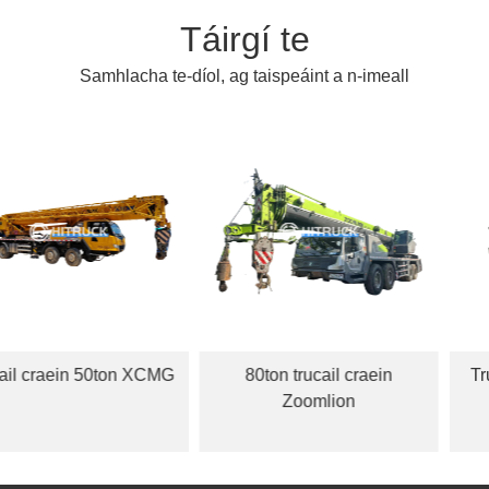
Táirgí te
Samhlacha te-díol, ag taispeáint a n-imeall
0ton XCMG
80ton trucail craein
Trucail craein 
Zoomlion