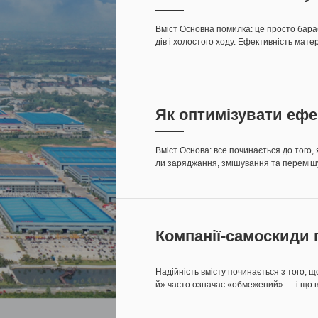
ь...<
Вміст Основна помилка: це просто бара
дів і холостого ходу. Ефективність мат
к вживаних товарів. Людський фактор і і
абільність» і «будівництво...
Як оптимізувати ефе
омішалки...<
Вміст Основа: все починається до того,
ли заряджання, змішування та перемішу
нізм Людський фактор: обізнаність опе
й останній метр Підсумок: мислення, а н
Компанії-самоскиди 
их місцевих...<
Надійність вмісту починається з того, 
й» часто означає «обмежений» — і що в
ева гнучкість — як одна платформа под
Потрібна компанія, що займається само