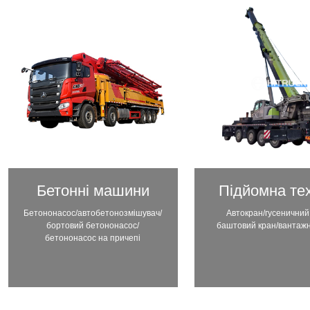
Бетонні машини
Підйомна тех
Бетононасос/автобетонозмішувач/
Автокран/гусеничний
бортовий бетононасос/
баштовий кран/вантаж
бетононасос на причепі