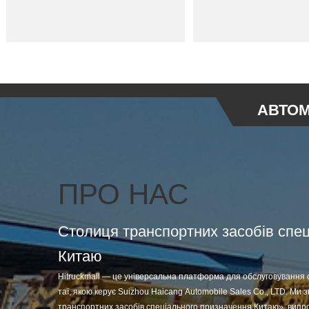
АВТОМ
ПРО НАС
Столиця транспортних засобів спе
Китаю
Hitruckmall — це універсальна платформа для обслуговування 
таї, якою керує Suizhou Haicang Automobile Sales Co., LTD. Ми
транспортних засобів спеціального призначення Китаю», випр