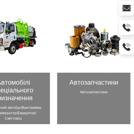
втомобілі
Автозапчастини
пеціального
Автозапчастини
ризначення
йний автобус/Вантажівка-
ижератор/Евакуатор/
Сміттєвоз