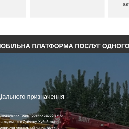
автобетонозміш
Shacman
ОБІЛЬНА ПЛАТФОРМА ПОСЛУГ ОДНОГО
ціального призначення
спеціальних транспортних засобів у Ки
 знаходимося в Суйчжоу, Хубей, «столиці
омінюючи глобальний ринок, об’єднуюч