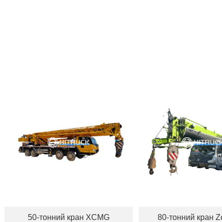
онний кран XCMG
80-тонний кран Zoomlion