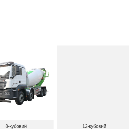
12-кубовий
Екску