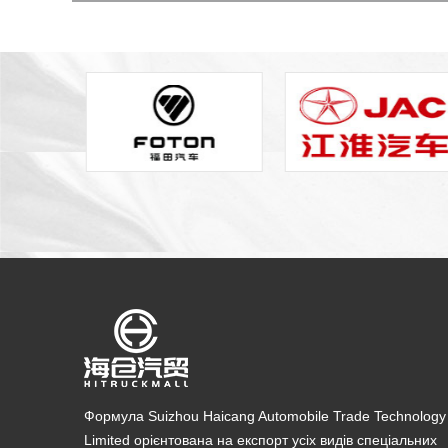
Формула Suizhou Haicang Automobile Trade Technology
Limited орієнтована на експорт усіх видів спеціальних