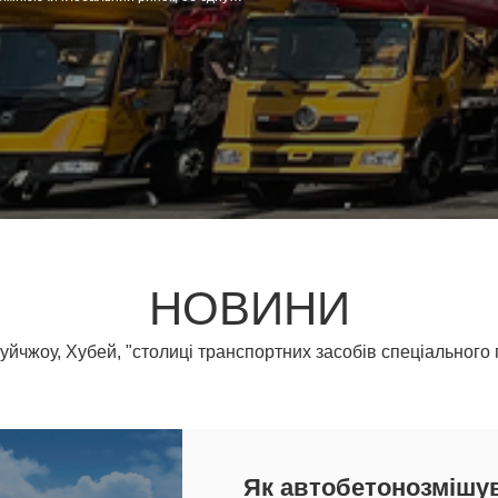
, дилерів і виробників запасних части
НОВИНИ
йчжоу, Хубей, "столиці транспортних засобів спеціального
Як автобетонозмішув