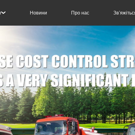
Новини
Про нас
Зв'яжітьс
и
