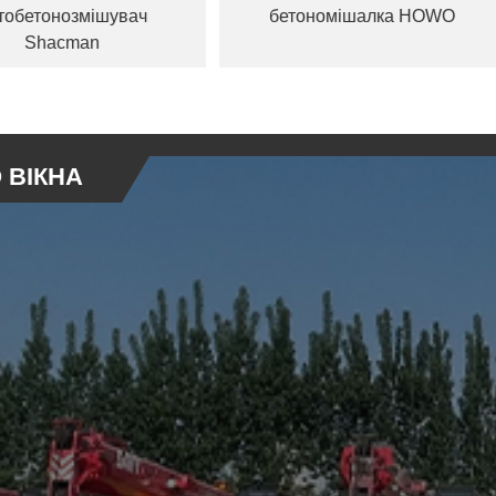
увач
бетономішалка HOWO
 ВІКНА