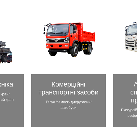
ніка
Комерційні
А
транспортні засоби
с
 кран/
п
ний кран
Тягачі/самоскиди/фургони/
автобуси
Екскурсі
рефр