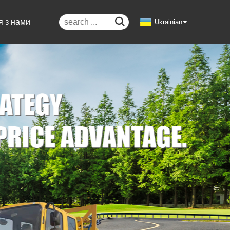

я з нами
Ukrainian