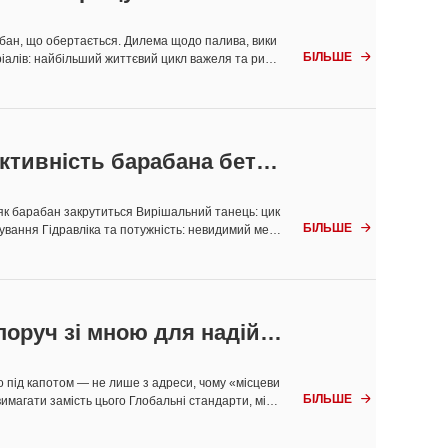
бан, що обертається. Дилема щодо палива, вики
БІЛЬШЕ
еріалів: найбільший життєвий цикл важеля та рино

нтеграція процесів. Коли більшість людей чує «ст
ктивність барабана бетон
 як барабан закрутиться Вирішальний танець: цик
БІЛЬШЕ
вання Гідравліка та потужність: невидимий меха

ратора за межами вантажівки: координація місця
е контрольний список Le...
поруч зі мною для надійн
що під капотом — не лише з адреси, чому «місцеви
БІЛЬШЕ
имагати замість цього Глобальні стандарти, місц

олає розрив Як вибрати — без здогадів, без жалю
скидами поруч зі мною...