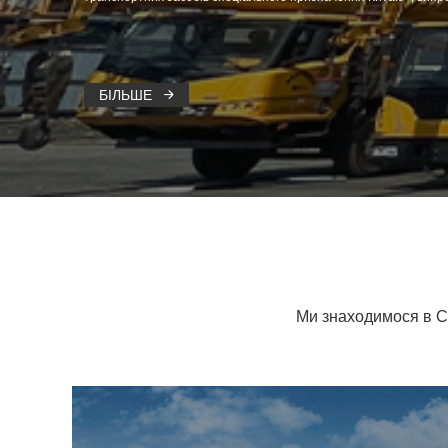
и ресурси провідних виробників комплектного обладнання Китаю
н
БІЛЬШЕ

Ми знаходимося в Су