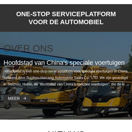
ONE-STOP SERVICEPLATFORM
VOOR DE AUTOMOBIEL
OVER ONS
Hoofdstad van China's speciale voertuigen
Hitruckmall is een one-stop-serviceplatform voor speciale voertuigen in China,
beheerd door Suizhou Haicang Automobile Sales Co., LTD. We zijn gevestigd
in Suizhou, Hubei, de "hoofdstad van China's speciale voertuigen", die de wer
eldmarkt uitstralen en de middelen van China's toonaangevende OEM, dealer
s en fabrikanten van reserveonderdelen samenbrengen
MEER
