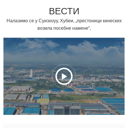
ВЕСТИ
Налазимо се у Суизхоуу, Хубеи, „престоници кинеских
возила посебне намене“,
