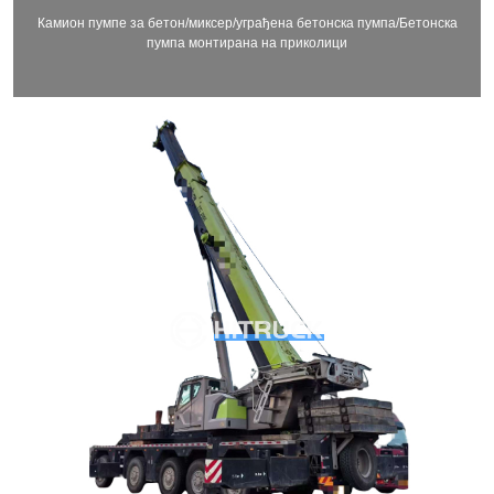
Камион пумпе за бетон/миксер/уграђена бетонска пумпа/Бетонска
пумпа монтирана на приколици