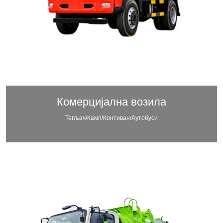
Комерцијална возила
Тегљач/Камп/Контиван/Аутобуси