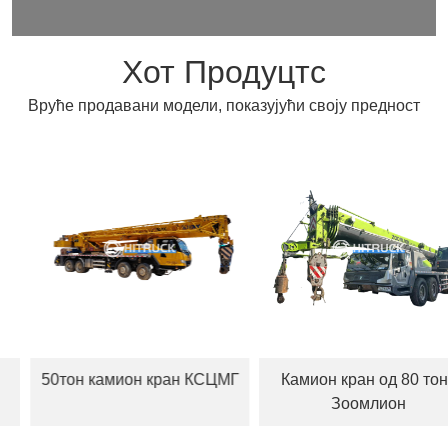
Хот Продуцтс
Вруће продавани модели, показујући своју предност
50тон камион кран КСЦМГ
Камион кран од 80 тона
Зоомлион