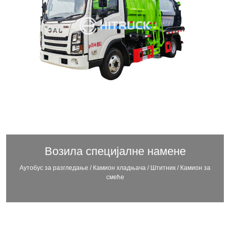
Возила специјалне намене
Аутобус за разгледање / Камион хладњача / Штитник / Камион за
смеће