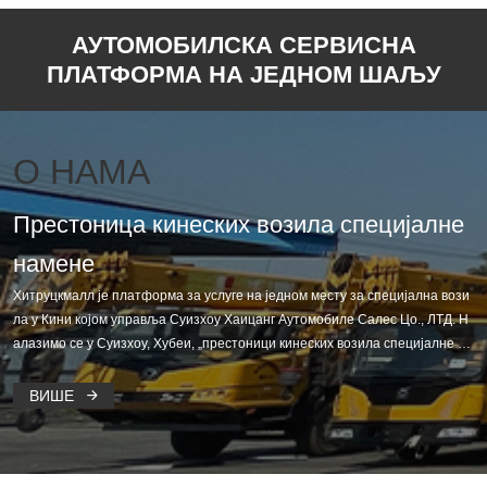
АУТОМОБИЛСКА СЕРВИСНА
ПЛАТФОРМА НА ЈЕДНОМ ШАЉУ
О НАМА
Престоница кинеских возила специјалне
намене
Хитруцкмалл је платформа за услуге на једном месту за специјална вози
ла у Кини којом управља Суизхоу Хаицанг Аутомобиле Салес Цо., ЛТД. Н
алазимо се у Суизхоу, Хубеи, „престоници кинеских возила специјалне на
мене“, зрачећи светским тржиштем, окупљајући ресурсе водећег кинеског
ОЕМ-а, дилера и произвођача резервних делова
ВИШЕ
