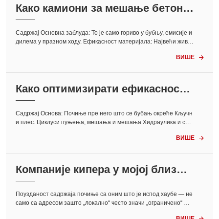
Како камиони за мешање бетона
побољшавају одрживост...<
Садржај Основна заблуда: То је само гориво у бубњу, емисије и
дилема у празном ходу. Ефикасност материјала: Највећи живо
тни циклус полуге и тржиште половних Људски фактор и интег
ВИШЕ

рација процеса Када већина људи чује „одрживост“ и „конструк
цију...
Како оптимизирати ефикасност
бубња камиона миксера за бето
н...<
Садржај Основа: Почиње пре него што се бубањ окреће Кључн
и плес: Циклуси пуњења, мешања и мешања Хидраулика и сна
га: Невиђени покретач Људски фактор: Свест оператера изван
ВИШЕ

камиона: Координација локације и последњи метар који га завр
шава: начин размишљања, а не листа за проверу Ле...
Компаније кипера у мојој близин
и за поуздане локалне...<
Поузданост садржаја почиње са оним што је испод хаубе — не
само са адресом зашто „локално“ често значи „ограничено“ —
и шта захтевати уместо глобалних стандарда, локалне флекси
ВИШЕ
