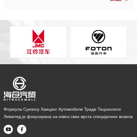
билности — како једна платформа премошћује јаз. Како изабр
ати — без нагађања, без жаљења Треба ми компанија дампер
а у близини...
Формула Суизхоу Хаицанг Аутомобиле Траде Тецхнологи
Лимитед је фокусирана на извоз свих врста специјалних возила

