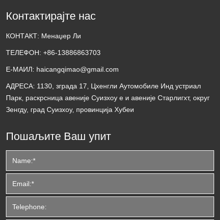
Контактирајте нас
КОНТАКТ:
Менаџер Ли
ТЕЛЕФОН:
+86-13886863703
Е-МАИЛ:
haicangqimao@gmail.com
АДРЕСА:
1130, зграда 17, Цхенгли Аутомобиле Инд устриал
Парк, раскрсница авеније Суизхоу е и авеније Старлигхт, округ
Зенгду, град Суизхоу, провинција Хубеи
Пошаљите Ваш упит