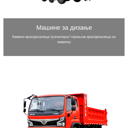
Машине за дизање
Камион кран/дизалица гусеничара/ торањски кран/дизалица на
камиону