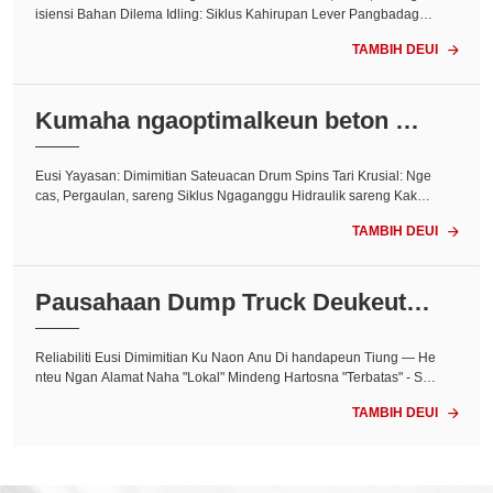
isiensi Bahan Dilema Idling: Siklus Kahirupan Lever Pangbadagna
sareng Pasar Kadua Faktor Manusa sareng Integrasi Proses Nalik
TAMBIH DEUI

a kalolobaan jalma ngadangu 'kelestarian' sareng 'konstruksi ...
Kumaha ngaoptimalkeun beton mi
xer treuk drum effic ...<
Eusi Yayasan: Dimimitian Sateuacan Drum Spins Tari Krusial: Nge
cas, Pergaulan, sareng Siklus Ngaganggu Hidraulik sareng Kakuat
an: Enabler Ghaib Faktor Manusa: Kasadaran Operator saluareun
TAMBIH DEUI

Treuk: Koordinasi Situs & Méter Terakhir Bungkus Ieu: Pola Pikir, H
enteu Daptar Cék ...
Pausahaan Dump Truck Deukeut K
uring pikeun Lokal Diandelkeun...<
Reliabiliti Eusi Dimimitian Ku Naon Anu Di handapeun Tiung — He
nteu Ngan Alamat Naha "Lokal" Mindeng Hartosna "Terbatas" - Sar
eng Naon Anu Dibutuhkeun Gantina Standar Global, Kalenturan L
TAMBIH DEUI

okal - Kumaha Hiji Platform Ngajambatan Gap Kumaha Pilih - Tanp
a Nebak, Tanpa Kaduhung Peryogi perusahaan dump truck caket k
uring ...