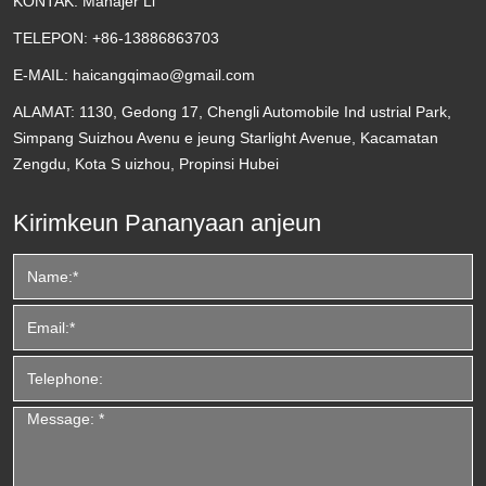
KONTAK:
Manajer Li
TELEPON:
+86-13886863703
E-MAIL:
haicangqimao@gmail.com
ALAMAT:
1130, Gedong 17, Chengli Automobile Ind ustrial Park,
Simpang Suizhou Avenu e jeung Starlight Avenue, Kacamatan
Zengdu, Kota S uizhou, Propinsi Hubei
Kirimkeun Pananyaan anjeun