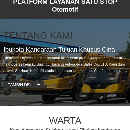
PLATFORM LAYANAN SATU STOP
Otomotif
TENTANG KAMI
Ibukota Kandaraan Tujuan Khusus Cina
Hitruckmall nyaéta platform layanan hiji-eureun pikeun kandaraan husus di Ci
na dioperasikeun ku Suizhou Haicang Automobile Sales Co., LTD. Kami dum
asar di Suizhou, Hubei, "ibukota kandaraan tujuan husus Cina", radiating pas
ar global, bringing babarengan sumberdaya unggulan Cina urang OEM, deal
ers jeung suku cadang manufac
TAMBIH DEUI

WARTA