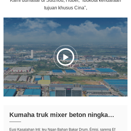
Kami dumasar di Suizhou, Hubei, "ibukota kendaraan
tujuan khusus Cina",

Kumaha truk mixer beton ningkatk
eun sustainabi ...<
Eusi Kasalahan Inti: Ieu Ngan Bahan Bakar Drum, Émisi, sareng Ef