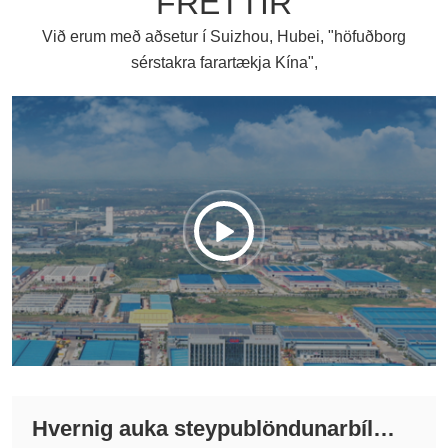
FRÉTTIR
Við erum með aðsetur í Suizhou, Hubei, "höfuðborg
sérstakra farartækja Kína",

Hvernig auka steypublöndunarbílar