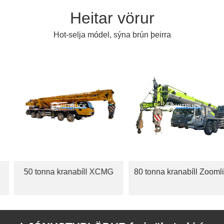
Heitar vörur
Hot-selja módel, sýna brún þeirra
50 tonna kranabíll XCMG
80 tonna kranabíll Zoomlion