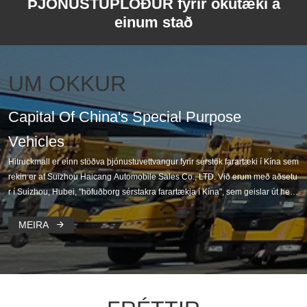
ÞJÓNUSTUPLÖÐUR fyrir ökutæki á
einum stað
UM OKKUR
Capital Of China's Special Purpose
Vehicles
Hitruckmall er einn stöðva þjónustuvettvangur fyrir sérstök farartæki í Kína sem
rekin er af Suizhou Haicang Automobile Sales Co., LTD. Við erum með aðsetu
r í Suizhou, Hubei, "höfuðborg sérstakra farartækja í Kína", sem geislar út heim
smarkaðinn og sameinar auðlindir leiðandi OEM Kína, söluaðila og varahlutaf
ramleiðenda.
MEIRA
