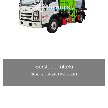
Sérstök ökutæki
Skoðunarrúta/Kælibíll/Flaki/sorpbíll