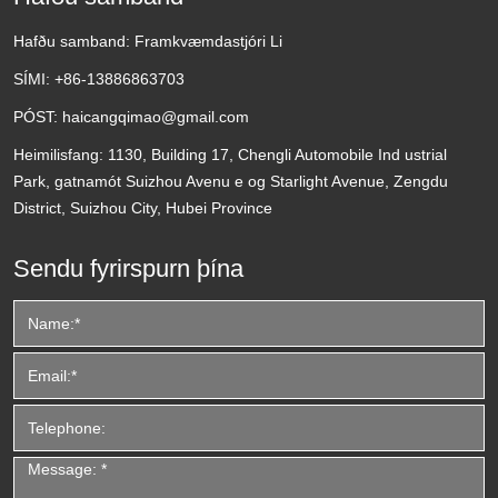
Hafðu samband:
Framkvæmdastjóri Li
SÍMI:
+86-13886863703
PÓST:
haicangqimao@gmail.com
Heimilisfang:
1130, Building 17, Chengli Automobile Ind ustrial
Park, gatnamót Suizhou Avenu e og Starlight Avenue, Zengdu
District, Suizhou City, Hubei Province
Sendu fyrirspurn þína