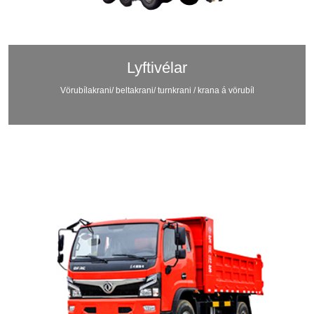
Lyftivélar
Vörubílakrani/ beltakrani/ turnkrani / krana á vörubíl