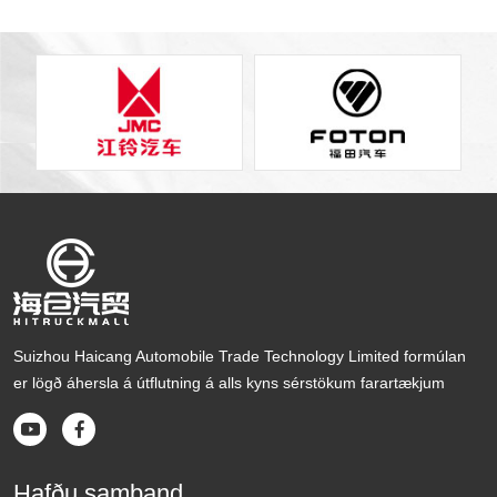
Suizhou Haicang Automobile Trade Technology Limited formúlan
er lögð áhersla á útflutning á alls kyns sérstökum farartækjum


Hafðu samband