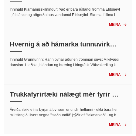
sjálfbærni...<
Innihald Kjarnamisskilningur: Það er bara rúllandi tromma Eldsneyt
i, útblástur og aðgerðalaus vandamál Efnisnýtni: Stærsta líftíma lyfti
stöngarinnar og notaður markaður Mannlegi þátturinn og samþætti
MEIRA

ng ferla Þegar flestir heyra „sjálfbærni“ og „byggingu...
Hvernig á að hámarka tunnuvirkni
steypublöndunarbíla...<
Innihald Grunnurinn: Hann byrjar áður en tromman snýst Mikilvægi
dansinn: Hleðsla, blöndun og hræring Hringrásir Vökvakerfi og kraf
tur: Óséður kraftur Mannlegi þátturinn: Meðvitund rekstraraðila han
MEIRA

dan vörubílsins: Samhæfing vefsvæðis og síðasti mælirinn Að pakk
a honum inn: Hugarfar, ekki gátlisti Le...
Trukkafyrirtæki nálægt mér fyrir ár
eiðanlega staðbundna...<
Áreiðanleiki efnis byrjar á því sem er undir hettunni - ekki bara hei
milisfangið Hvers vegna "staðbundið" þýðir oft "takmarkað" - og hve
rs á að krefjast í staðinn alþjóðlegum stöðlum, staðbundnum sveigj
MEIRA

anleika - hvernig einn pallur brúar bilið Hvernig á að velja - án þes
s að giska, án eftirsjár Þarftu vörubílafyrirtæki nálægt mér ...