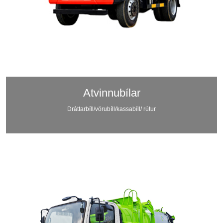
Atvinnubílar
Dráttarbíll/vörubíll/kassabíll/ rútur