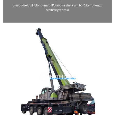
Steypudælubíll/blöndunarbíll/Steyptur dæla um borð/kerruhengd
steinsteypt dæla