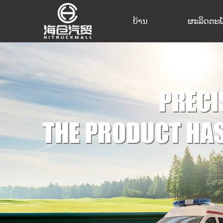
ບ້ານ
ຜະລິດຕະພ