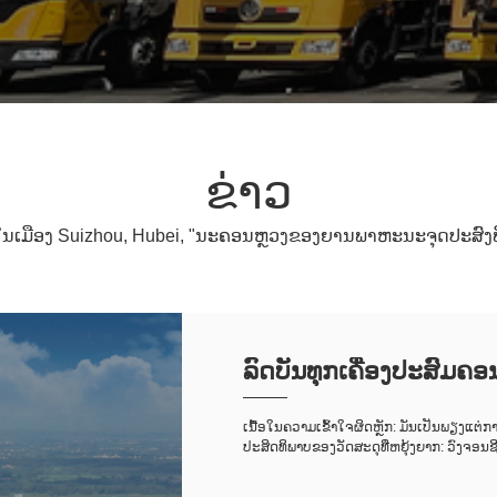
ຂ່າວ
ູ່​ໃນ​ເມືອງ Suizhou, Hubei, "ນະ​ຄອນ​ຫຼວງ​ຂອງ​ຍານ​ພາ​ຫະ​ນະ​ຈຸດ​ປະ​ສົງ​ພິ
ລົດ​ບັນທຸກ​ເຄື່ອງ​ປະສົມ​ຄອ
ດ...<
ເນື້ອໃນຄວາມເຂົ້າໃຈຜິດຫຼັກ: ມັນເປັນພຽງແ
ປະສິດທິພາບຂອງວັດສະດຸທີ່ຫຍຸ້ງຍາກ: ວົງຈອນຊ
ມະນຸດແລະການເຊື່ອມໂຍງຂະບວນການໃນເວລາທີ່ຄົນ