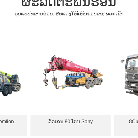
ຜະລິດຕະພັນຮ້ອນ
ຮູບແບບທີ່ຂາຍຮ້ອນ, ສະແດງໃຫ້ເຫັນຂອບຂອງພວກເຂົາ
ລົດເຄນ 80 ໂຕນ Sany
8Cubic Concrete 
truck Shacm