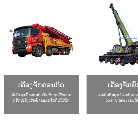
ເຄື່ອງຈັກຄອນກີດ
ເຄື່ອງຈັກຍົ
ລົດບັນທຸກປ້ຳຄອນກີດ/ລົດບັນທຸກ/ປ້ຳຄອນ
ເຄນລົດບັນທຸກ / ເຄນຕົວກວ
ກຣີດຢູ່ເທິງເຮືອ/ປ້ຳຄອນກຣີດຕິດໃສ່ລົດ
Tower Crane / ເຄນຕິ