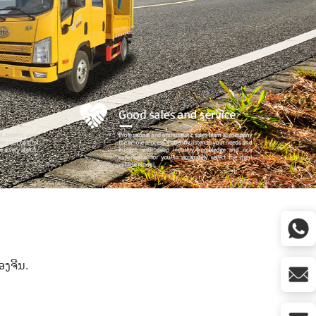
ງ​ຈີນ​.