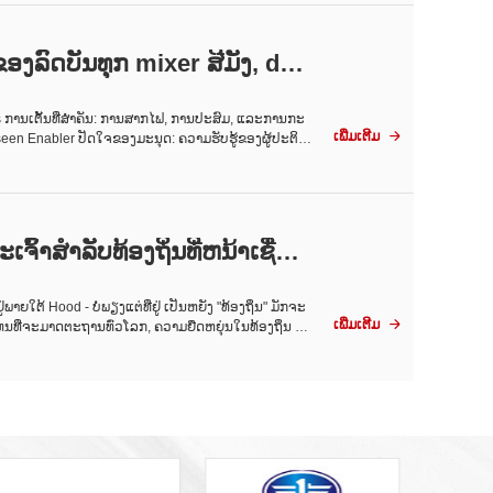
ອງລົດບັນທຸກ mixer ສີມັງ, dru
pins ການເຕັ້ນທີ່ສໍາຄັນ: ການສາກໄຟ, ການປະສົມ, ແລະການກະ
ເພີ່ມເຕີມ
en Enabler ປັດໃຈຂອງມະນຸດ: ຄວາມຮັບຮູ້ຂອງຜູ້ປະຕິບັ

ອງສະຖານທີ່ & ການວັດແທກສຸດທ້າຍທີ່ຫໍ່ມັນຂຶ້ນ: ຄວາມ
ະ​ເຈົ້າ​ສໍາ​ລັບ​ທ້ອງ​ຖິ່ນ​ທີ່​ຫນ້າ​ເຊື່ອ​ຖື
ູ່ພາຍໃຕ້ Hood - ບໍ່ພຽງແຕ່ທີ່ຢູ່ ເປັນຫຍັງ "ທ້ອງຖິ່ນ" ມັກຈະ
ເພີ່ມເຕີມ
ແທນທີ່ຈະມາດຕະຖານທົ່ວໂລກ, ຄວາມຍືດຫຍຸ່ນໃນທ້ອງຖິ່ນ - ເ

ີການຄາດເດົາ, ໂດຍບໍ່ມີການເສຍໃຈ ຕ້ອງການບໍລິສັດລົດບັນທຸ