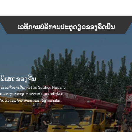
ເວທີການບໍລິການປະຕູດຽວຂອງລົດຍົນ
ິ​ເສດ​ຂອງ​ຈີນ​
ປະເທດຈີນດໍາເນີນການໂດຍ Suizhou Haicang
i, "ນະຄອນຫຼວງຂອງຍານພາຫະນະຈຸດປະສົງພິເສດ
ີນ, ຕົວແທນຈໍາຫນ່າຍແລະອາໄຫຼ່ manufac.