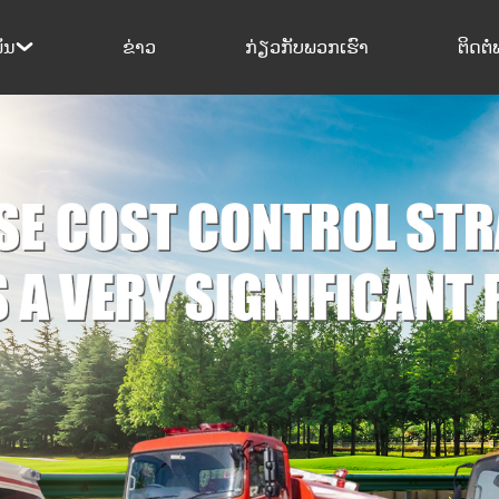
ຂ່າວ
ກ່ຽວກັບພວກເຮົາ
ຕິດຕໍ
ັນ
