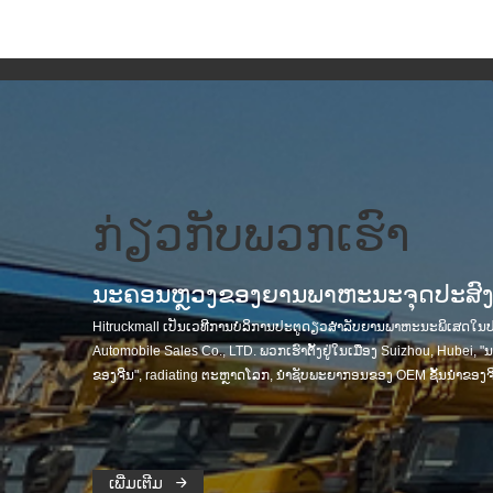
ກ່ຽວກັບພວກເຮົາ
ນະ​ຄອນ​ຫຼວງ​ຂອງ​ຍານ​ພາ​ຫະ​ນະ​ຈຸດ​ປະ​ສົງ​ພ
Hitruckmall ເປັນເວທີການບໍລິການປະຕູດຽວສໍາລັບຍານພາຫະນະພິເສດໃນ
Automobile Sales Co., LTD. ພວກເຮົາຕັ້ງຢູ່ໃນເມືອງ Suizhou, Hube
ຂອງຈີນ", radiating ຕະຫຼາດໂລກ, ນໍາຊັບພະຍາກອນຂອງ OEM ຊັ້ນນໍາຂອງຈ
ເພີ່ມເຕີມ
