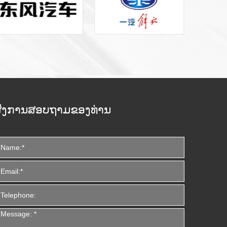
ົ່ງການສອບຖາມຂອງທ່ານ