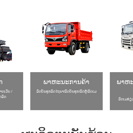
ກ
ພາຫະນະການຄ້າ
ພາຫະນ
າດເວັບ /
ລົດບັນທຸກລົດໄຖນາ/ລົດບັນທຸກ/ລົດຕູ້/ລົດເມ
ດລົດ
ລົດເມທ່ຽວ