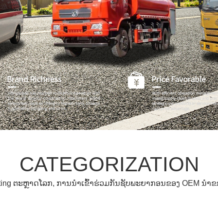
CATEGORIZATION
ing ຕະ​ຫຼາດ​ໂລກ​, ການ​ນໍາ​ເຂົ້າ​ຮ່ວມ​ກັນ​ຊັບ​ພະ​ຍາ​ກອນ​ຂອງ OEM ນໍາ​ຂອ