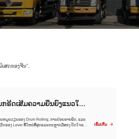
​ເສດ​ຂອງ​ຈີນ​"​.
ນກຣີດ​ເສີມ​ຄວາມ​ຍືນ​ຍົງ​ແນວ​ໃ
ຕ່ການຫມູນວຽນຂອງ Drum Rolling, ການປ່ອຍອາຍພິດ, ແລະ
ເພີ່ມເຕີມ
ີວິດຂອງ Lever ທີ່ໃຫຍ່ທີ່ສຸດແລະຕະຫຼາດມືສອງ ປັດໃຈຂອງ

ສ່ວນໃຫຍ່ໄດ້ຍິນ 'ຄວາມຍືນຍົງ' ແລະ 'ການກໍ່ສ້າງ ...