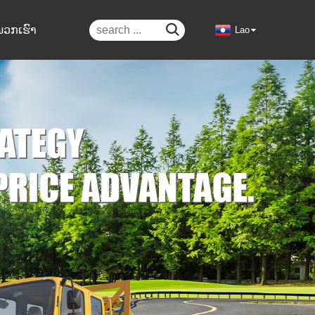

່ພວກເຮົາ
Lao