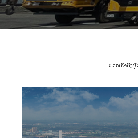
ພວກ​ເຮົາ​ຕັ້ງ​ຢ