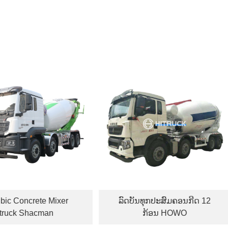
Mixer
ລົດບັນທຸກປະສົມຄອນກີດ 12
ພາຫະນ
an
ກ້ອນ HOWO