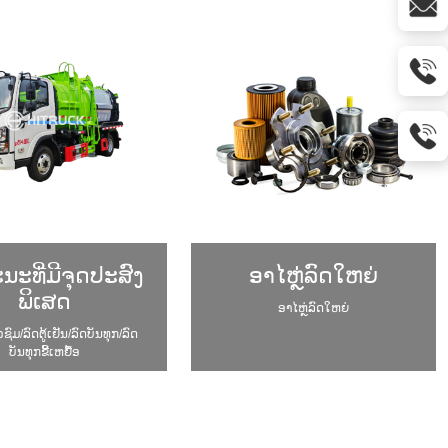
ະທີ່ມີຈຸດປະສົງ
ອາໄຫຼ່ລົດໃຫຍ່
ພິເສດ
ອາໄຫຼ່ລົດໃຫຍ່
ຊົມ/ລົດຕູ້ເຢັນ/ລົດບັນທຸກ/ລົດ
ບັນທຸກຂີ້ເຫຍື້ອ