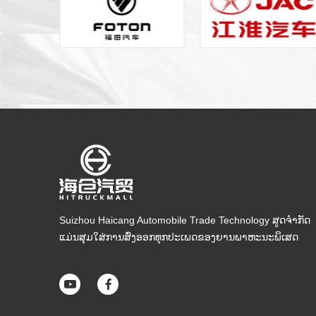
Suizhou Haicang Automobile Trade Technology ສູດຈໍາກັດ
ແມ່ນສຸມໃສ່ການສົ່ງອອກທຸກປະເພດຂອງຍານພາຫະນະພິເສດ

