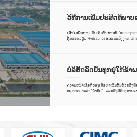
ວິທີການເພີ່ມປະສິດທິພາບຂ
m ...<
ເນື້ອໃນພື້ນຖານ: ມັນເລີ່ມຕົ້ນກ່ອນທີ່ Drum s
ຕຸ້ນຮອບວຽນ Hydraulics ແລະພະລັງງານ: Unse
ດງານນອກເຫນືອຈາກລົດບັນທຸກ: ການປະສານງານຂ
ຄິດ, ບໍ່ແມ່ນລາຍການກວດສອບ Le ...
ບໍ​ລິ​ສັດ​ລົດ​ບັນ​ທຸກ​ຢູ່​ໃກ້​ຂ້າ​ພ
...<
ຄວາມຫນ້າເຊື່ອຖືຂອງເນື້ອຫາເລີ່ມຕົ້ນດ້ວຍສິ່ງທີ່ຢ
ຫມາຍຄວາມວ່າ "ຈໍາກັດ" - ແລະສິ່ງທີ່ຕ້ອງການ
ວທີຫນຶ່ງຂົວຊ່ອງຫວ່າງວິທີການເລືອກ - ໂດຍບໍ່ມ
ກຢູ່ໃກ້ຂ້ອຍ ...