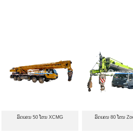
ຄນ 50 ໂຕນ XCMG
ລົດເຄນ 80 ໂຕນ Zoomlion