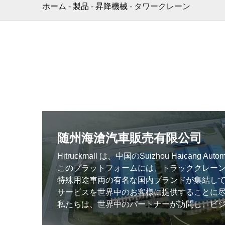
ホーム
-
製品
-
昇降機械
-
タワークレーン
随州海滄汽車販売有限公司
Hitruckmall は、中国のSuizhou Haican
このプラットフォームには、トラッククレー
特殊用途車両の有名な国内ブランドが集結し
サービスを世界中のお客様に提供することに
私たちは、世界中のパートナーが訪問し、ビ