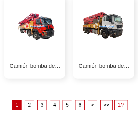
Camión bomba de h
Camión bomba de h
ormigón 62m sany
ormigón de 38 m san
y
1
2
3
4
5
6
>
>>
1/7