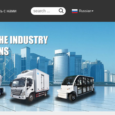

ь с нами
Russian