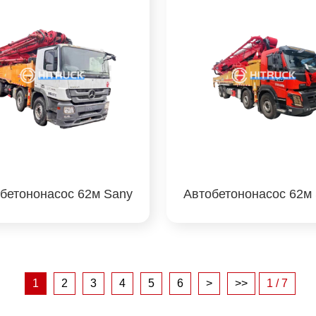
бетононасос 62м Sany
Автобетононасос 62м
1
2
3
4
5
6
>
>>
1 / 7